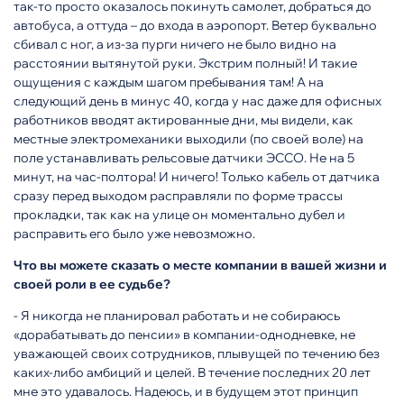
так-то просто оказалось покинуть самолет, добраться до
автобуса, а оттуда – до входа в аэропорт. Ветер буквально
сбивал с ног, а из-за пурги ничего не было видно на
расстоянии вытянутой руки. Экстрим полный! И такие
ощущения с каждым шагом пребывания там! А на
следующий день в минус 40, когда у нас даже для офисных
работников вводят актированные дни, мы видели, как
местные электромеханики выходили (по своей воле) на
поле устанавливать рельсовые датчики ЭССО. Не на 5
минут, на час-полтора! И ничего! Только кабель от датчика
сразу перед выходом расправляли по форме трассы
прокладки, так как на улице он моментально дубел и
расправить его было уже невозможно.
Что вы можете сказать о месте компании в вашей жизни и
своей роли в ее судьбе?
- Я никогда не планировал работать и не собираюсь
«дорабатывать до пенсии» в компании-однодневке, не
уважающей своих сотрудников, плывущей по течению без
каких-либо амбиций и целей. В течение последних 20 лет
мне это удавалось. Надеюсь, и в будущем этот принцип