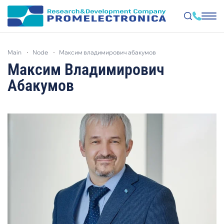
Skip
to
main
node
максим владимирович абакумов
main
content
Максим Владимирович
Абакумов