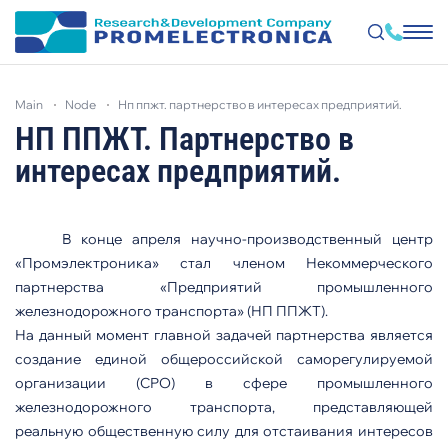
Skip
to
main
node
нп ппжт. партнерство в интересах предприятий.
main
content
НП ППЖТ. Партнерство в
интересах предприятий.
В конце апреля научно-производственный центр
«Промэлектроника» стал членом Некоммерческого
партнерства «Предприятий промышленного
железнодорожного транспорта» (НП ППЖТ).
На данный момент главной задачей партнерства является
создание единой общероссийской саморегулируемой
организации (СРО) в сфере промышленного
железнодорожного транспорта, представляющей
реальную общественную силу для отстаивания интересов