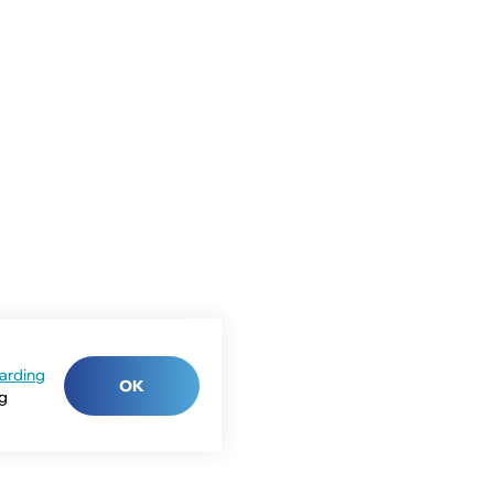
arding
OK
ng