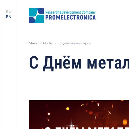
RU
EN
main
node
с днём металлурга!
С Днём метал