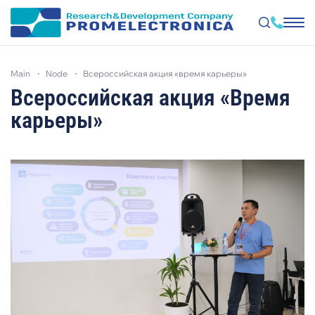
Skip
to
main
node
всероссийская акция «время карьеры»
main
content
Всероссийская акция «Время
карьеры»