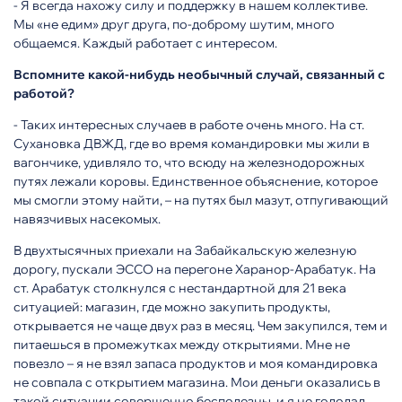
- Я всегда нахожу силу и поддержку в нашем коллективе.
Мы «не едим» друг друга, по-доброму шутим, много
общаемся. Каждый работает с интересом.
Вспомните какой-нибудь необычный случай, связанный с
работой?
- Таких интересных случаев в работе очень много. На ст.
Сухановка ДВЖД, где во время командировки мы жили в
вагончике, удивляло то, что всюду на железнодорожных
путях лежали коровы. Единственное объяснение, которое
мы смогли этому найти, – на путях был мазут, отпугивающий
навязчивых насекомых.
В двухтысячных приехали на Забайкальскую железную
дорогу, пускали ЭССО на перегоне Харанор-Арабатук. На
ст. Арабатук столкнулся с нестандартной для 21 века
ситуацией: магазин, где можно закупить продукты,
открывается не чаще двух раз в месяц. Чем закупился, тем и
питаешься в промежутках между открытиями. Мне не
повезло – я не взял запаса продуктов и моя командировка
не совпала с открытием магазина. Мои деньги оказались в
такой ситуации совершенно бесполезны, и я не голодал