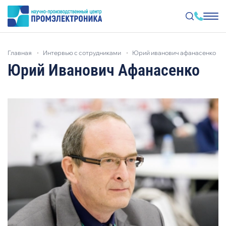
Перейти
к
главная
интервью с сотрудниками
юрий иванович афанасенко
основному
содержанию
Юрий Иванович Афанасенко