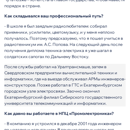
порядок в стране.
Как складывался ваш профессиональный путь?
- В школе я был заядлым радиолюбителем: собирал
приемники, усилители, цветомузыку, и у меня неплохо
получалось. Поэтому предсказуемо, что я пошел учиться в
радиотехникум им. А.С. Попова. На следующий день после
получения диплома техника-электрика я уже шагал в
солдатских сапогах по Дальнему Востоку.
После службы работал на Уралтрансмаше, затем в
Свердловском предприятии вычислительной техники и
информатики, где на выезде обслуживал АРМы инженеров-
конструкторов. Позже работал в ГТС и Екатеринбургском
городском узле электросвязи. Заочно окончил
Екатеринбургский филиал Сибирского государственного
университета телекоммуникаций и информатики.
Как давно вы работаете в НПЦ «Промэлектроника»?
- В компанию я устроился в декабре 2001 года инженером
по наладке и испытаниям. В течение первых шести лет