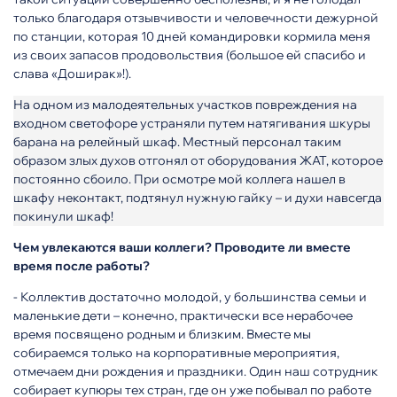
только благодаря отзывчивости и человечности дежурной
по станции, которая 10 дней командировки кормила меня
из своих запасов продовольствия (большое ей спасибо и
слава «Доширак»!).
На одном из малодеятельных участков повреждения на
входном светофоре устраняли путем натягивания шкуры
барана на релейный шкаф. Местный персонал таким
образом злых духов отгонял от оборудования ЖАТ, которое
постоянно сбоило. При осмотре мой коллега нашел в
шкафу неконтакт, подтянул нужную гайку – и духи навсегда
покинули шкаф!
Чем увлекаются ваши коллеги? Проводите ли вместе
время после работы?
- Коллектив достаточно молодой, у большинства семьи и
маленькие дети – конечно, практически все нерабочее
время посвящено родным и близким. Вместе мы
собираемся только на корпоративные мероприятия,
отмечаем дни рождения и праздники. Один наш сотрудник
собирает купюры тех стран, где он уже побывал по работе