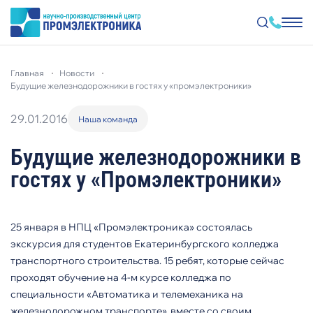
Перейти
к
главная
новости
основному
содержанию
будущие железнодорожники в гостях у «промэлектроники»
29.01.2016
Наша команда
Будущие железнодорожники в
гостях у «Промэлектроники»
25 января в НПЦ «Промэлектроника» состоялась
экскурсия для студентов Екатеринбургского колледжа
транспортного строительства. 15 ребят, которые сейчас
проходят обучение на 4-м курсе колледжа по
специальности «Автоматика и телемеханика на
железнодорожном транспорте», вместе со своим