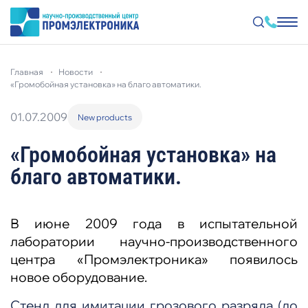
Перейти
к
главная
новости
основному
содержанию
«громобойная установка» на благо автоматики.
01.07.2009
New products
«Громобойная установка» на
благо автоматики.
В июне 2009 года в испытательной
лаборатории научно-производственного
центра «Промэлектроника» появилось
новое оборудование.
Стенд для имитации грозового разряда (до