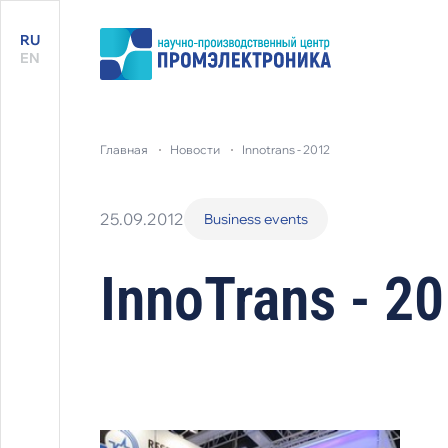
RU
EN
главная
новости
innotrans - 2012
25.09.2012
Business events
InnoTrans - 2