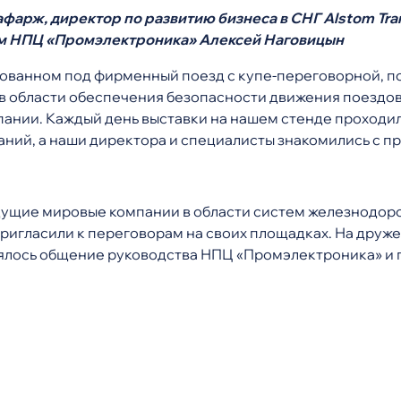
афарж, директор по развитию бизнеса в СНГ Аlstom Tr
м НПЦ «Промэлектроника» Алексей Наговицын
ованном под фирменный поезд с купе-переговорной, по
в области обеспечения безопасности движения поездов,
ании. Каждый день выставки на нашем стенде проходи
аний, а наши директора и специалисты знакомились с п
едущие мировые компании в области систем железнодор
ригласили к переговорам на своих площадках. На друж
ялось общение руководства НПЦ «Промэлектроника» и п