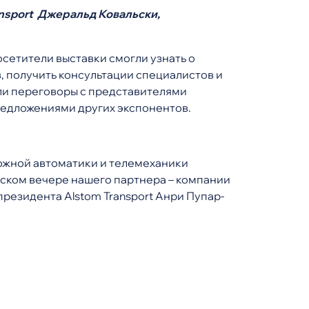
ansport Джеральд Ковальски,
сетители выставки смогли узнать о
 получить консультации специалистов и
ли переговоры с представителями
редложениями других экспонентов.
ожной автоматики и телемеханики
еском вечере нашего партнера – компании
резидента Аlstom Transport Анри Пупар-