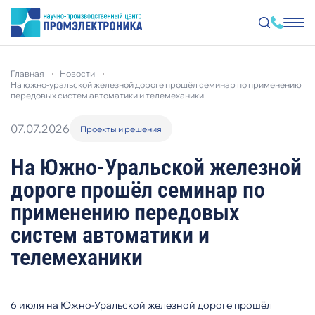
Перейти
к
главная
новости
основному
на южно-уральской железной дороге прошёл семинар по применению
содержанию
передовых систем автоматики и телемеханики
07.07.2026
Проекты и решения
На Южно-Уральской железной
дороге прошёл семинар по
применению передовых
систем автоматики и
телемеханики
6 июля на Южно-Уральской железной дороге прошёл