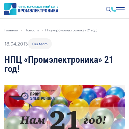
Перейти
к
главная
новости
нпц «промэлектроника» 21 год!
основному
содержанию
18.04.2013
Our team
НПЦ «Промэлектроника» 21
год!