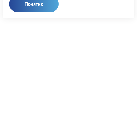
Понятно
Общий телефон:
+7 (343) 358-55-00
Телефон отдела продаж:
+7 (800) 755-50-01
E-mail:
info@npcprom.ru
Адрес:
620078, Россия, г. Екатеринбург, ул. Малышева, 128
а
ИНН 6670021470