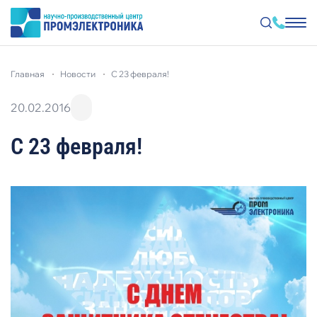
Перейти
к
главная
новости
с 23 февраля!
основному
содержанию
20.02.2016
С 23 февраля!