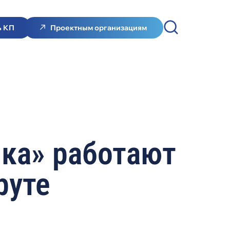
ь КП
Проектным организациям
ка» работают
руте