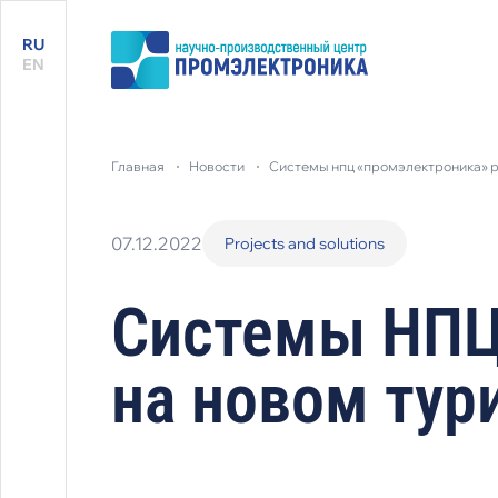
RU
EN
главная
новости
системы нпц «промэлектроника» 
07.12.2022
Projects and solutions
Системы НПЦ
на новом тур