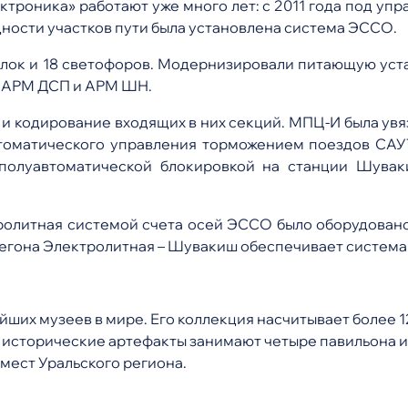
троника» работают уже много лет: с 2011 года под уп
одности участков пути была установлена система ЭССО.
елок и 18 светофоров. Модернизировали питающую уст
а АРМ ДСП и АРМ ШН.
и кодирование входящих в них секций. МПЦ-И была ув
томатического управления торможением поездов СА
полуавтоматической блокировкой на станции Шуваки
олитная системой счета осей ЭССО было оборудовано 
ерегона Электролитная – Шувакиш обеспечивает систем
ших музеев в мире. Его коллекция насчитывает более 
, исторические артефакты занимают четыре павильона 
 мест Уральского региона.