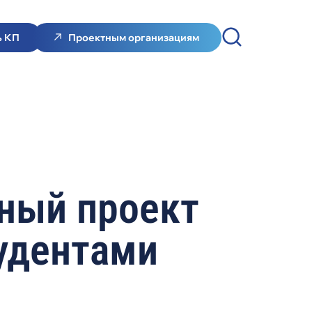
ь КП
Проектным организациям
ный проект
удентами