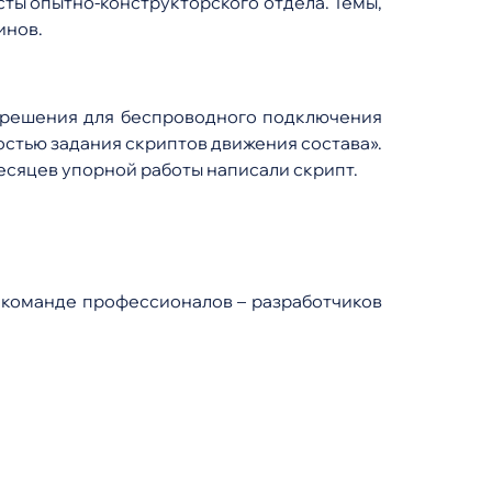
ты опытно-конструкторского отдела. Темы,
инов.
о решения для беспроводного подключения
остью задания скриптов движения состава».
есяцев упорной работы написали скрипт.
в команде профессионалов – разработчиков