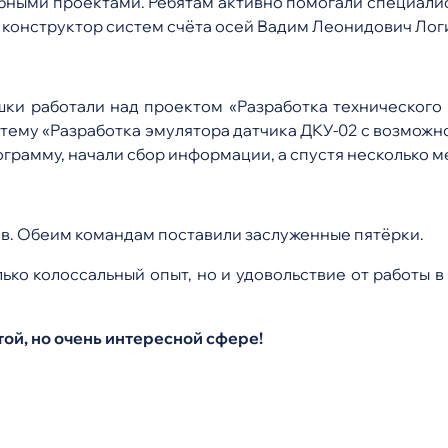
бными проектами. Ребятам активно помогали специалис
 конструктор систем счёта осей Вадим Леонидович Лог
шки работали над проектом «Разработка техническог
 тему «Разработка эмулятора датчика ДКУ-02 с возможн
рамму, начали сбор информации, а спустя несколько м
ов. Обеим командам поставили заслуженные пятёрки.
лько колоссальный опыт, но и удовольствие от работы 
той, но очень интересной сфере!