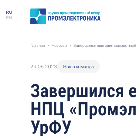
RU
EN
главная
новости
завершился еще один совместный
29.06.2023
Наша команда
Завершился 
НПЦ «Промэл
УрФУ