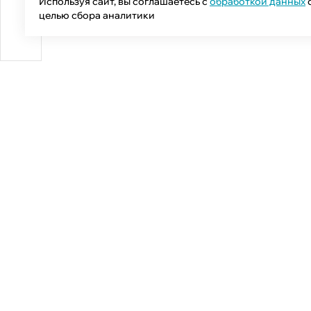
Используя сайт, вы соглашаетесь с
обработкой данных
целью сбора аналитики
Общий телефон:
+7 (343) 358-55-00
Телефон отдела продаж:
+7 (800) 755-50-01
E-mail:
info@npcprom.ru