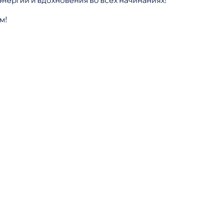
энергии и вдохновения во всех начинаниях!
м!