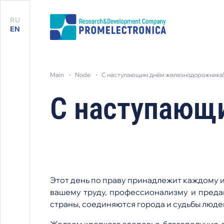
RU
EN
main
node
с наступающим днём железнодорожника
С наступающ
Этот день по праву принадлежит каждому из
вашему труду, профессионализму и предан
страны, соединяются города и судьбы люде