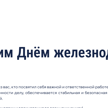
Skip
to
!
main
content
им Днём железно
 вас, кто посвятил себя важной и ответственной работ
ности делу, обеспечивается стабильная и безопасная
й.