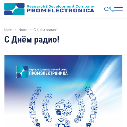
Skip
to
main
node
с днём радио!
main
content
С Днём радио!