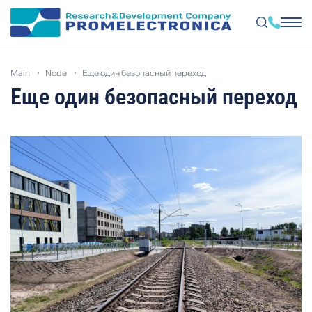
Skip
to
main
node
еще один безопасный переход
main
content
Еще один безопасный переход