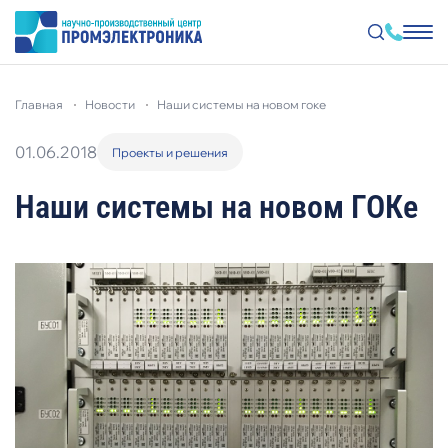
Перейти
к
главная
новости
наши системы на новом гоке
основному
содержанию
01.06.2018
Проекты и решения
Наши системы на новом ГОКе