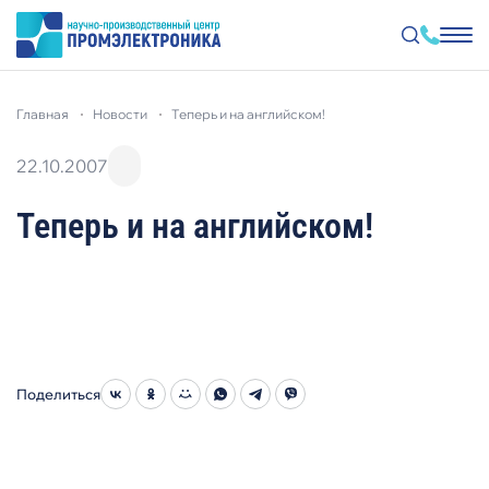
Перейти
к
главная
новости
теперь и на английском!
основному
содержанию
22.10.2007
Теперь и на английском!
Поделиться