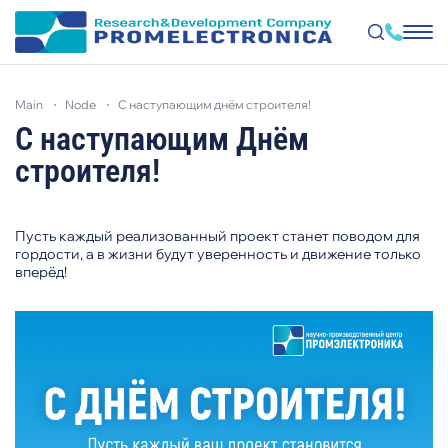
Skip
to
main
node
с наступающим днём строителя!
main
content
С наступающим Днём
строителя!
Пусть каждый реализованный проект станет поводом для
гордости, а в жизни будут уверенность и движение только
вперёд!