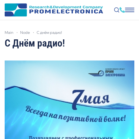
Skip
to
main
node
с днём радио!
main
content
С Днём радио!