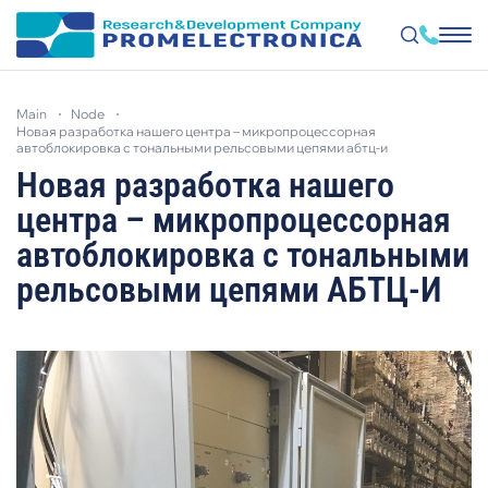
Skip
to
main
node
main
новая разработка нашего центра – микропроцессорная
content
автоблокировка с тональными рельсовыми цепями абтц-и
Новая разработка нашего
центра – микропроцессорная
автоблокировка с тональными
рельсовыми цепями АБТЦ-И