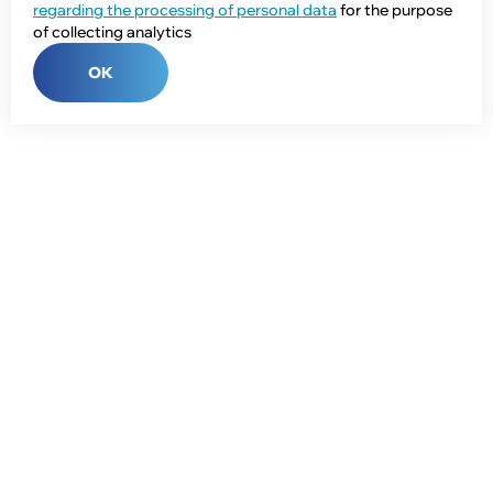
regarding the processing of personal data
for the purpose
of collecting analytics
OK
Phone:
+7 (343) 358-55-00
E-mail:
global@npcprom.ru
Address:
620078, Russia, Yekaterinburg, Malysheva St., 128a