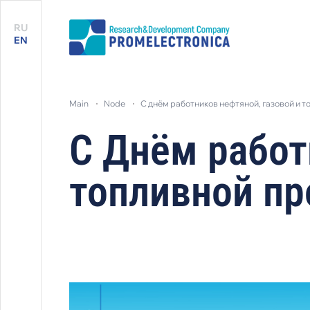
RU
EN
main
node
с днём работников нефтяной, газовой и
С Днём работ
топливной п