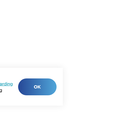
arding
OK
ng