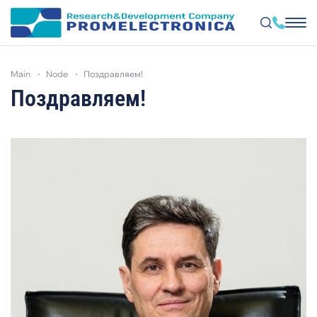
Skip
to
main
node
поздравляем!
main
content
Поздравляем!