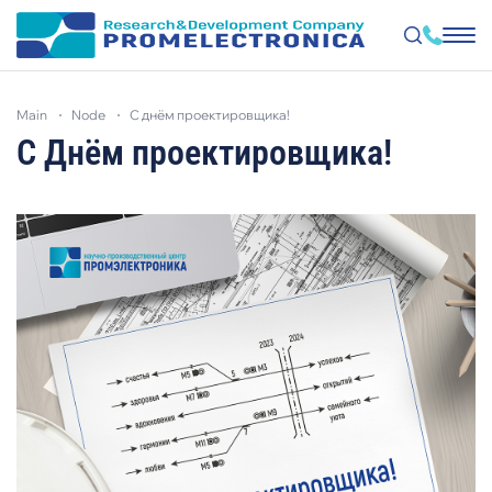
Skip
to
main
node
с днём проектировщика!
main
content
С Днём проектировщика!