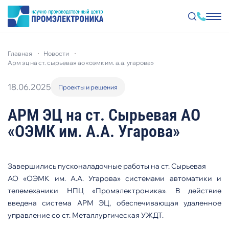
Перейти
к
главная
новости
основному
содержанию
арм эц на ст. сырьевая ао «оэмк им. а.а. угарова»
18.06.2025
Проекты и решения
АРМ ЭЦ на ст. Сырьевая АО
«ОЭМК им. А.А. Угарова»
Завершились пусконаладочные работы на ст. Сырьевая
АО «ОЭМК им. А.А. Угарова» системами автоматики и
телемеханики НПЦ «Промэлектроника». В действие
введена система АРМ ЭЦ, обеспечивающая удаленное
управление со ст. Металлургическая УЖДТ.