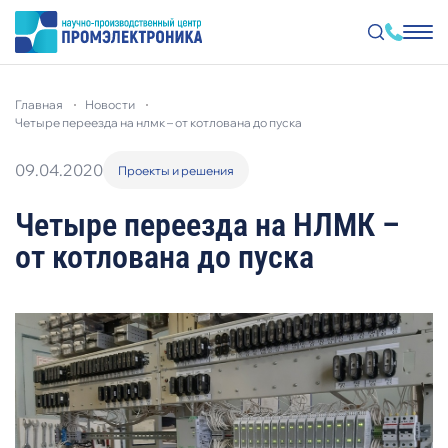
Перейти
к
главная
новости
основному
содержанию
четыре переезда на нлмк – от котлована до пуска
09.04.2020
Проекты и решения
Четыре переезда на НЛМК –
от котлована до пуска