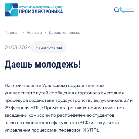
Перейти
к
главная
новости
даешь молодежь!
основному
содержанию
01.03.2024
Наша команда
Даешь молодежь!
На этой неделе в Уральском государственном
университете путей сообщения стартовала ежегодная
процедура содействия трудоустройству выпускников. 27 и
29 февраля НПЦ «Промэлектроника»
принял участие в
заседании комиссий по распределению студентов
электротехнического факультета (ЭТФ) и факультета
управления процессами перевозок (ФУПП).