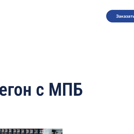
Заказат
Перейти
к
основному
содержанию
егон с МПБ