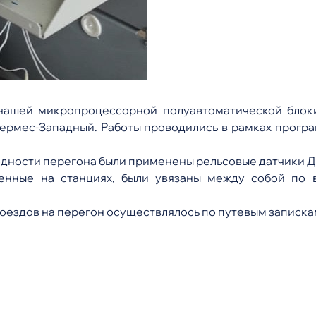
 нашей микропроцессорной полуавтоматической блок
удермес-Западный. Работы проводились в рамках прогр
одности перегона были применены рельсовые датчики Д
енные на станциях, были увязаны между собой по в
ездов на перегон осуществлялось по путевым записка