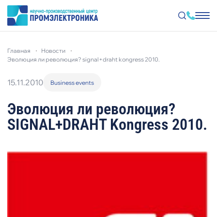
Перейти
к
главная
новости
основному
содержанию
эволюция ли революция? signal+draht kongress 2010.
15.11.2010
Business events
Эволюция ли революция?
SIGNAL+DRAHT Kongress 2010.