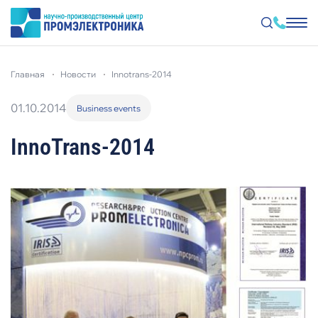
Перейти
к
главная
новости
innotrans-2014
основному
содержанию
01.10.2014
Business events
InnoTrans-2014