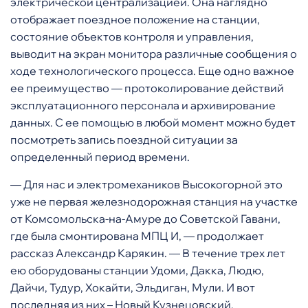
электрической централизацией. Она наглядно
отображает поездное положение на станции,
состояние объектов контроля и управления,
выводит на экран монитора различные сообщения о
ходе технологического процесса. Еще одно важное
ее преимущество — протоколирование действий
эксплуатационного персонала и архивирование
данных. С ее помощью в любой момент можно будет
посмотреть запись поездной ситуации за
определенный период времени.
— Для нас и электромехаников Высокогорной это
уже не первая железнодорожная станция на участке
от Комсомольска-на-Амуре до Советской Гавани,
где была смонтирована МПЦ И, — продолжает
рассказ Александр Карякин. — В течение трех лет
ею оборудованы станции Удоми, Дакка, Людю,
Дайчи, Тудур, Хокайти, Эльдиган, Мули. И вот
последняя из них – Новый Кузнецовский.