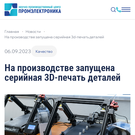
Перейти
к
главная
новости
основному
содержанию
на производстве запущена серийная 3d-печать деталей
06.09.2023
Качество
На производстве запущена
серийная 3D-печать деталей