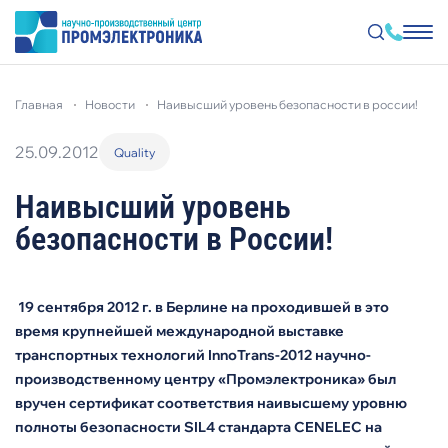
Перейти
к
главная
новости
наивысший уровень безопасности в россии!
основному
содержанию
25.09.2012
Quality
Наивысший уровень
безопасности в России!
19 сентября 2012 г. в Берлине на проходившей в это
время крупнейшей международной выставке
транспортных технологий InnoTrans-2012 научно-
производственному центру «Промэлектроника» был
вручен сертификат соответствия наивысшему уровню
полноты безопасности SIL4 cтандарта СENELEC на