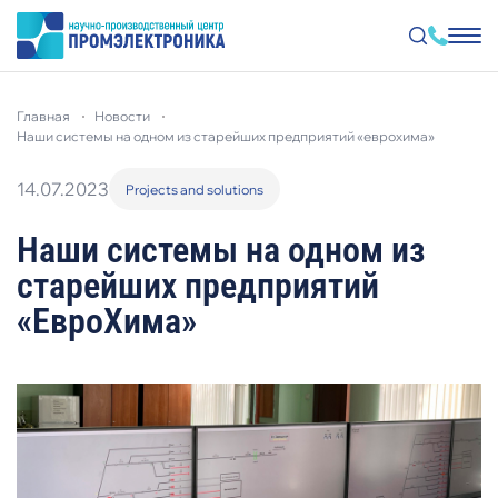
Перейти
к
главная
новости
основному
содержанию
наши системы на одном из старейших предприятий «еврохима»
14.07.2023
Projects and solutions
Наши системы на одном из
старейших предприятий
«ЕвроХима»