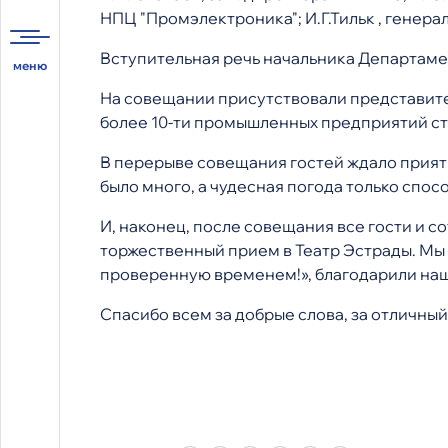
НПЦ "Промэлектроника"; И.Г.Тильк , генер
Вступительная речь начальника Департаме
На совещании присутствовали представите
более 10-ти промышленных предприятий с
В перерыве совещания гостей ждало прият
было много, а чудесная погода только спо
И, наконец, после совещания все гости и
торжественный прием в Театр Эстрады. Мы
проверенную временем!», благодарили наши
Спасибо всем за добрые слова, за отличны