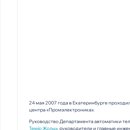
24 мая 2007 года в Екатеринбурге проход
центра «Промэлектроника».
Руководство Департамента автоматики т
Темiр Жолы»
, руководители и главные инж