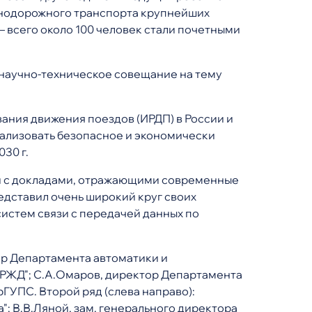
знодорожного транспорта крупнейших
 всего около 100 человек стали почетными
 научно-техническое совещание на тему
ания движения поездов (ИРДП) в России и
еализовать безопасное и экономически
30 г.
и с докладами, отражающими современные
дставил очень широкий круг своих
систем связи с передачей данных по
ер Департамента автоматики и
"РЖД"; С.А.Омаров, директор Департамента
рГУПС. Второй ряд (слева направо):
; В.В.Ляной, зам. генерального директора