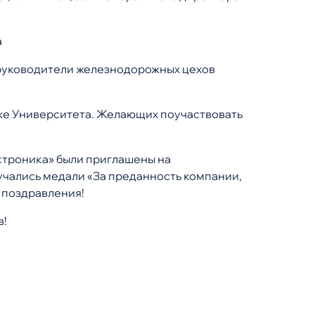
а
 руководители железнодорожных цехов
рке Университета. Желающих поучаствовать
ктроника» были приглашены на
учались медали «За преданность компании,
 поздравления!
в!