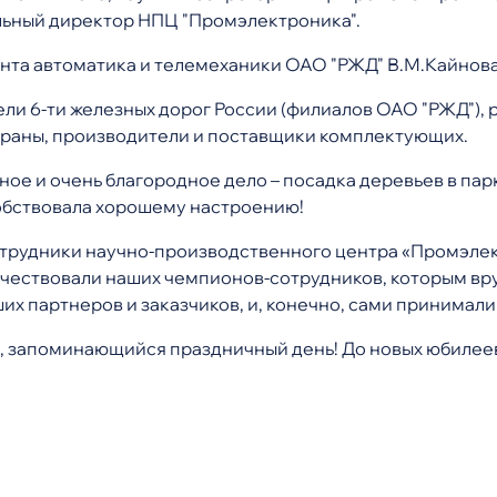
альный директор НПЦ "Промэлектроника".
нта автоматика и телемеханики ОАО "РЖД" В.М.Кайнов
ли 6-ти железных дорог России (филиалов ОАО "РЖД"),
траны, производители и поставщики комплектующих.
ное и очень благородное дело – посадка деревьев в па
собствовала хорошему настроению!
 сотрудники научно-производственного центра «Промэле
 чествовали наших чемпионов-сотрудников, которым вр
х партнеров и заказчиков, и, конечно, сами принимали
й, запоминающийся праздничный день! До новых юбилее