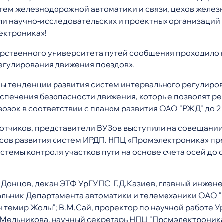
тем железнодорожной автоматики и связи, цехов желе
 научно-исследовательских и проектных организаций –
ектроника»!
ударственного университета путей сообщения проходило
егулирования движения поездов».
ы тенденции развития систем интервального регулиров
еспечения безопасности движения, которые позволят р
зок в соответствии с планом развития ОАО "РЖД" до 20
отчиков, представители ВУЗов выступили на совещани
ов развития систем ИРДП. НПЦ «Промэлектроника» пре
стемы контроля участков пути на основе счета осей до 
.Донцов, декан ЭТФ УрГУПС; Г.Д.Казиев, главный инжен
альник Департамента автоматики и телемеханики ОАО 
н темир Жолы"; В.М.Сай, проректор по научной работе У
.Мельникова, научный секретарь НПЦ "Промэлектроника"