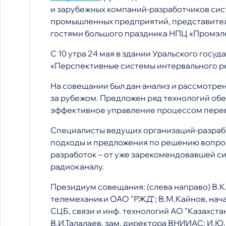
и зарубежных компаний-разработчиков сис
промышленных предприятий, представители
гостями большого праздника НПЦ «Промэл
С 10 утра 24 мая в здании Уральского гос
«Перспективные системы интервального р
На совещании был дан анализ и рассмотрен
за рубежом. Предложен ряд технологий об
эффективное управление процессом перево
Специалисты ведущих организаций-разраб
подходы и предложения по решению вопрос
разработок – от уже зарекомендовавшей си
радиоканалу.
Президиум совещания: (слева направо) В.К
телемеханики ОАО "РЖД"; В.М.Кайнов, нач
СЦБ, связи и инф. технологий АО "Казахста
В.И.Талалаев, зам. директора ВНИИАС; И.Ю