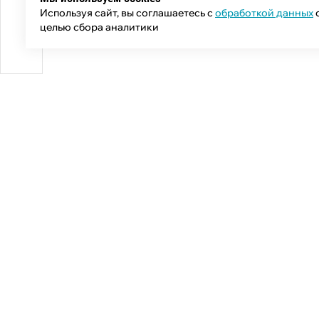
Используя сайт, вы соглашаетесь с
обработкой данных
целью сбора аналитики
Общий телефон:
+7 (343) 358-55-00
Телефон отдела продаж:
+7 (800) 755-50-01
E-mail: