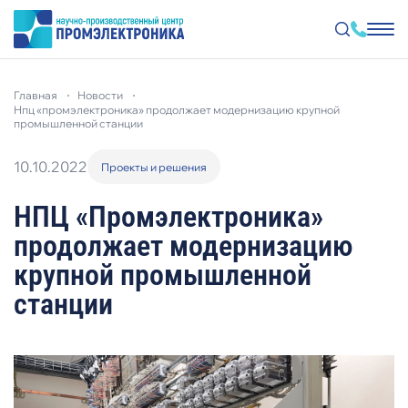
Перейти
к
главная
новости
основному
нпц «промэлектроника» продолжает модернизацию крупной
содержанию
промышленной станции
10.10.2022
Проекты и решения
НПЦ «Промэлектроника»
продолжает модернизацию
крупной промышленной
станции