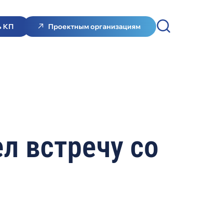
ь КП
Проектным организациям
л встречу со