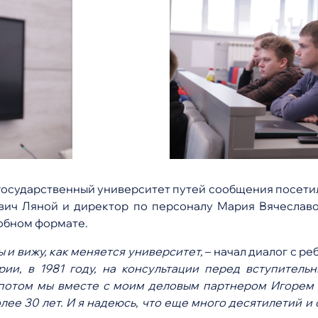
й государственный университет путей сообщения посе
ич Ляной и директор по персоналу Мария Вячеславо
обном формате.
ы и вижу, как меняется университет,
– начал диалог с р
ии, в 1981 году, на консультации перед вступитель
 потом мы вместе с моим деловым партнером Игорем
лее 30 лет. И я надеюсь, что еще много десятилетий и