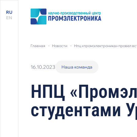
RU
EN
главная
новости
нпц «промэлектроника» провел вс
16.10.2023
Наша команда
НПЦ «Промэле
студентами 