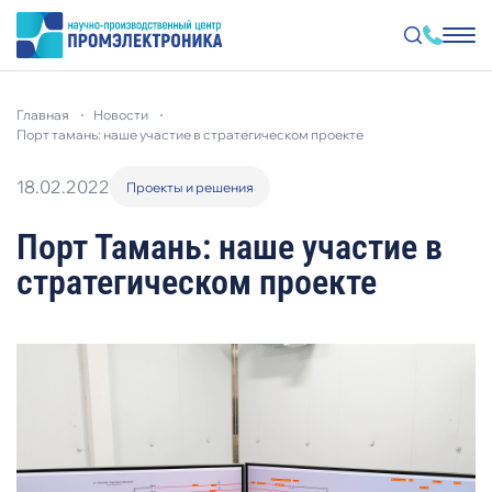
Перейти
к
главная
новости
основному
содержанию
порт тамань: наше участие в стратегическом проекте
18.02.2022
Проекты и решения
Порт Тамань: наше участие в
стратегическом проекте