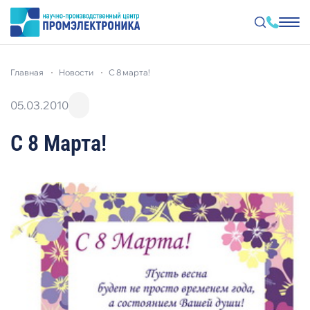
Перейти
к
главная
новости
с 8 марта!
основному
содержанию
05.03.2010
С 8 Марта!