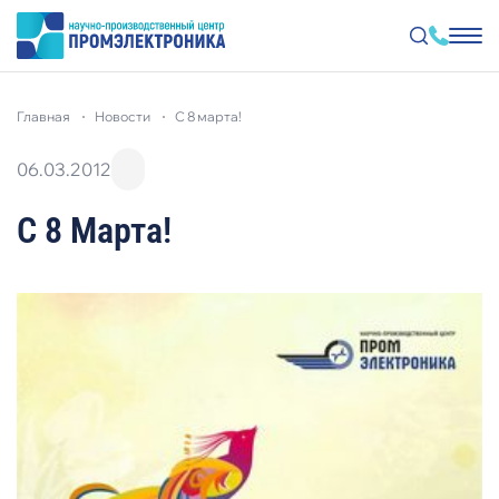
Перейти
к
главная
новости
с 8 марта!
основному
содержанию
06.03.2012
С 8 Марта!