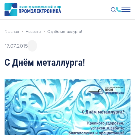
Перейти
к
главная
новости
с днём металлурга!
основному
содержанию
17.07.2015
С Днём металлурга!