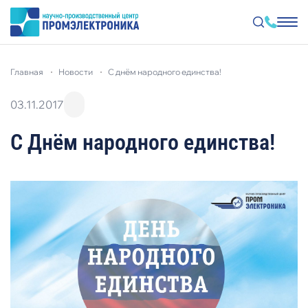
Перейти
к
главная
новости
с днём народного единства!
основному
содержанию
03.11.2017
С Днём народного единства!