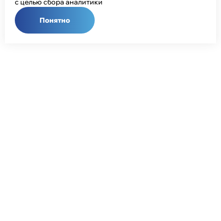
с целью сбора аналитики
Понятно
Общий телефон:
+7 (343) 358-55-00
Телефон отдела продаж:
+7 (800) 755-50-01
E-mail:
info@npcprom.ru
Адрес:
620078, Россия, г. Екатеринбург, ул. Малышева, 128