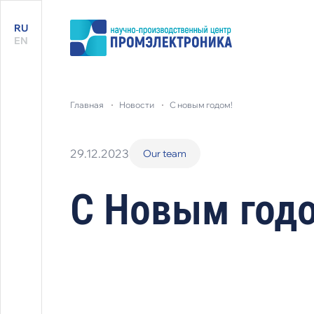
RU
EN
главная
новости
с новым годом!
29.12.2023
Our team
С Новым год