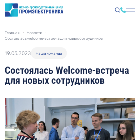
Перейти
к
главная
новости
основному
содержанию
состоялась welcome-встреча для новых сотрудников
19.05.2023
Наша команда
Состоялась Welcome-встреча
для новых сотрудников