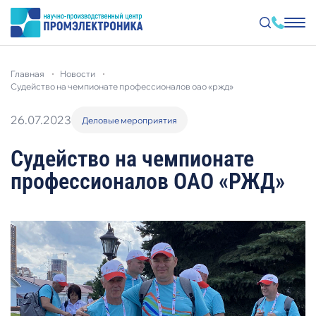
Перейти
к
главная
новости
основному
содержанию
судейство на чемпионате профессионалов оао «ржд»
26.07.2023
Деловые мероприятия
Судейство на чемпионате
профессионалов ОАО «РЖД»