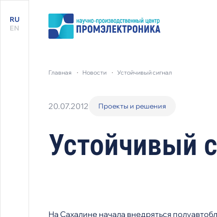
RU
EN
главная
новости
устойчивый сигнал
20.07.2012
Проекты и решения
Устойчивый с
На Сахалине начала внедряться полуавтобл