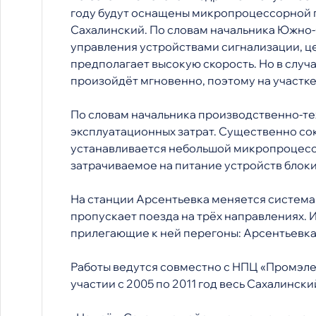
году будут оснащены микропроцессорной п
Сахалинский. По словам начальника Южно
управления устройствами сигнализации, ц
предполагает высокую скорость. Но в случ
произойдёт мгновенно, поэтому на участке
По словам начальника производственно-те
эксплуатационных затрат. Существенно со
устанавливается небольшой микропроцессо
затрачиваемое на питание устройств блок
На станции Арсентьевка меняется система
пропускает поезда на трёх направлениях.
прилегающие к ней перегоны: Арсентьевка
Работы ведутся совместно с НПЦ «Промэлек
участии с 2005 по 2011 год весь Сахалин