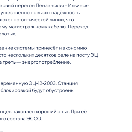
ервый перегон Пензенская – Ильинск-
 существенно повысит надёжность
локонно-оптической линии, что
ному магистральному кабелю. Переход
олотых.
едение системы принесёт и экономию
о нескольких десятков реле на посту ЭЦ
а треть — энергопотребление,
современную ЭЦ-12-2003. Станция
 блокировкой будут обустроены
инцев накоплен хороший опыт. При её
ого состава ЭССО.