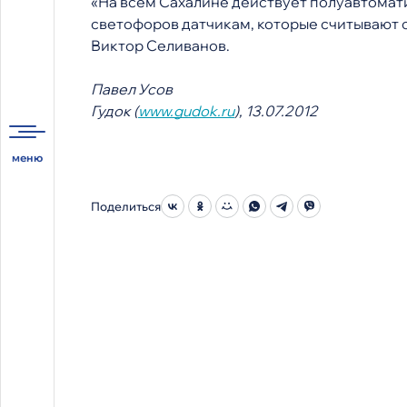
«На всём Сахалине действует полуавтомати
светофоров датчикам, которые считывают ос
Виктор Селиванов.
Павел Усов
Гудок (
www.gudok.ru
), 13.07.2012
Поделиться