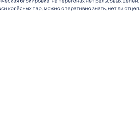
ческая блокировка, на перегонах нет рельсовых цепей.
и колёсных пар, можно оперативно знать, нет ли отцепа