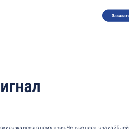
Заказат
Перейти
к
основному
содержанию
игнал
окировка нового поколения. Четыре перегона из 35 де