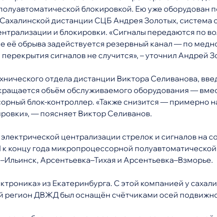
олуавтоматической блокировкой. Ею уже оборудован п
-Сахалинской дистанции СЦБ Андрея Золотых, система
ентрализации и блокировки. «Сигналы передаются по во
ае её обрыва задействуется резервный канал — по мед
 перекрытия сигналов не случится», – уточнил Андрей З
хнического отдела дистанции Виктора Селиванова, вв
кращается объём обслуживаемого оборудования — вмест
рный блок-контроллер. «Также снизится — примерно н
ировки», — поясняет Виктор Селиванов.
 электрической централизации стрелок и сигналов на 
 И к концу года микропроцессорной полуавтоматической
–Ильинск, Арсентьевка–Тихая и Арсентьевка–Взморье.
троника» из Екатеринбурга. С этой компанией у сахал
ский регион ДВЖД был оснащён счётчиками осей подвижн