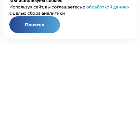
Мы используем cookies
Используя сайт, вы соглашаетесь с
обработкой данных
с целью сбора аналитики
Понятно
Общий телефон:
+7 (343) 358-55-00
Телефон отдела продаж:
+7 (800) 755-50-01
E-mail:
info@npcprom.ru
Адрес: