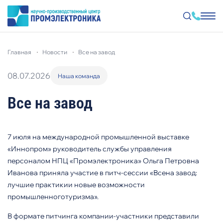
Перейти
к
главная
новости
все на завод
основному
содержанию
08.07.2026
Наша команда
Все на завод
7 июля на международной промышленной выставке
«Иннопром» руководитель службы управления
персоналом НПЦ «Промэлектроника» Ольга Петровна
Иванова приняла участие в питч
‑
сессии
«Всена
завод
:
лучшие
практикии
новые
возможности
промышленноготуризма»
.
В формате питчинга компании-участники представили