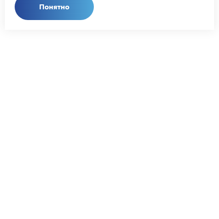
Понятно
Общий телефон:
+7 (343) 358-55-00
Телефон отдела продаж:
+7 (800) 755-50-01
E-mail:
info@npcprom.ru
Адрес:
620078, Россия, г. Екатеринбург, ул. Малышева, 128
а
ИНН 6670021470