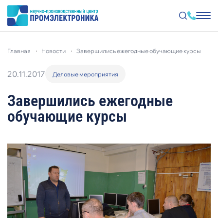
Перейти
к
главная
новости
завершились ежегодные обучающие курсы
основному
содержанию
20.11.2017
Деловые мероприятия
Завершились ежегодные
обучающие курсы